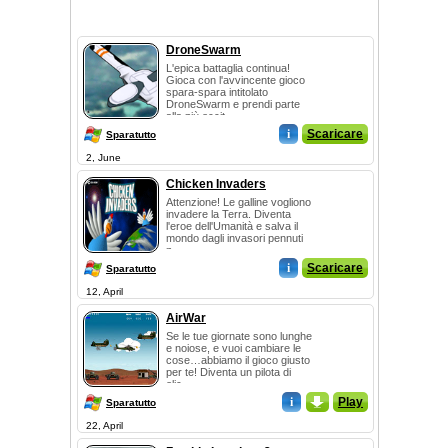
DroneSwarm
L'epica battaglia continua!
Gioca con l'avvincente gioco
spara-spara intitolato
DroneSwarm e prendi parte
alla più eccit...
i
Scaricare
Sparatutto
2, June
Chicken Invaders
Attenzione! Le galline vogliono
invadere la Terra. Diventa
l'eroe dell'Umanità e salva il
mondo dagli invasori pennuti
n...
i
Scaricare
Sparatutto
12, April
AirWar
Se le tue giornate sono lunghe
e noiose, e vuoi cambiare le
cose…abbiamo il gioco giusto
per te! Diventa un pilota di
elic...
i
_
Play
Sparatutto
22, April