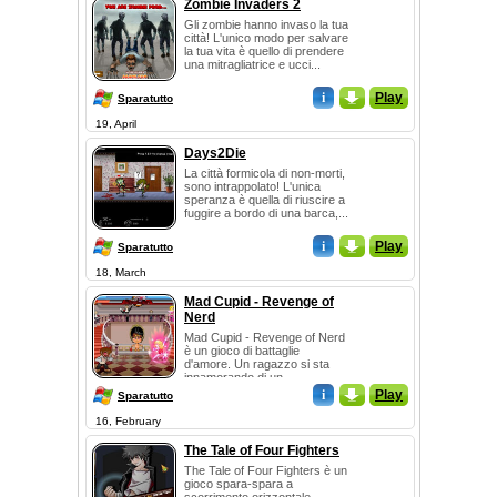
Zombie Invaders 2
Gli zombie hanno invaso la tua
città! L'unico modo per salvare
la tua vita è quello di prendere
una mitragliatrice e ucci...
i
_
Play
Sparatutto
19, April
Days2Die
La città formicola di non-morti,
sono intrappolato! L'unica
speranza è quella di riuscire a
fuggire a bordo di una barca,...
i
_
Play
Sparatutto
18, March
Mad Cupid - Revenge of
Nerd
Mad Cupid - Revenge of Nerd
è un gioco di battaglie
d'amore. Un ragazzo si sta
innamorando di un...
i
_
Play
Sparatutto
16, February
The Tale of Four Fighters
The Tale of Four Fighters è un
gioco spara-spara a