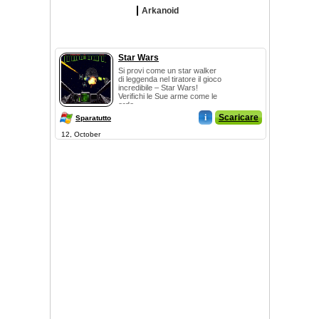
Arkanoid
Star Wars
Si provi come un star walker
di leggenda nel tiratore il gioco
incredibile – Star Wars!
Verifichi le Sue arme come le
orde...
i
Scaricare
Sparatutto
12, October