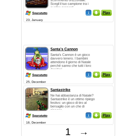
scorrimento orizzontale.
Scegil il tuo campione tra i
quattro proposti,...
i
_
Play
Sparatutto
23, January
Santa's Cannon
Santa's Cannon è un gioco
davvero tenero. I bambini
attendono il giorno di Natale
perché sanno che tutti i loro
desideri ...
i
_
Play
Sparatutto
25, December
Santastrike
Ne hai abbastanza di Natale?
Santastrike è un ottimo ripiego
festivo: un gioco di tiro al
bersaglio con un che di
giocoso ...
i
_
Play
Sparatutto
16, December
1
→