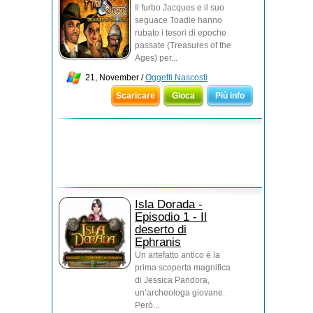
Il furbo Jacques e il suo
seguace Toadie hanno
rubato i tesori di epoche
passate (Treasures of the
Ages) per...
21, November /
Oggetti Nascosti
Scaricare
Gioca
Più info
Isla Dorada -
Episodio 1 - Il
deserto di
Ephranis
Un artefatto antico è la
prima scoperta magnifica
di Jessica Pandora,
un’archeologa giovane.
Però...