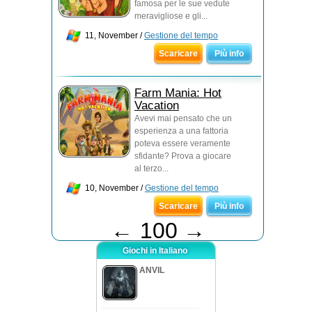
famosa per le sue vedute
meravigliose e gli...
11, November /
Gestione del tempo
Scaricare
Più info
Farm Mania: Hot
Vacation
Avevi mai pensato che un
esperienza a una fattoria
poteva essere veramente
sfidante? Prova a giocare
al terzo...
10, November /
Gestione del tempo
Scaricare
Più info
←
100
→
Giochi in Italiano
ANVIL