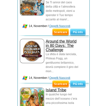
Se Ti annoi del caos
della città e l’atmosfera
delle metropoli, vieni a
spender il Tuo tempo
accanto al mare!...
14, November /
Oggetti Nascosti
Scaricare
Più info
Around the World
in 80 Days: The
Challenge
La sfida è stata lanciata,
Phileas Fogg, un
gentiluomo britannico,
dovrà compiere il giro del
mon...
14, November /
Oggetti Nascosti
Scaricare
Più info
Island Tribe
In qualche luogo nel
mezzo dell’oceano c’era
una piccolissima isola