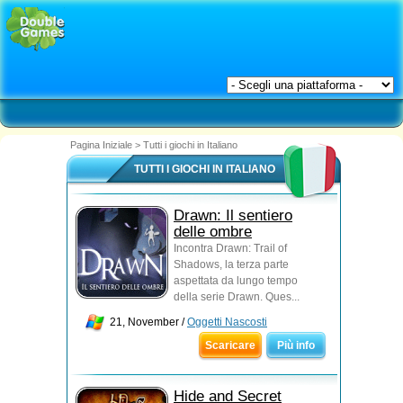
Pagina Iniziale
>
Tutti i giochi in Italiano
TUTTI I GIOCHI IN ITALIANO
Drawn: Il sentiero
delle ombre
Incontra Drawn: Trail of
Shadows, la terza parte
aspettata da lungo tempo
della serie Drawn. Ques...
21, November /
Oggetti Nascosti
Scaricare
Più info
Hide and Secret