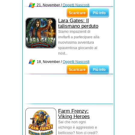
21, November /
Oggetti Nascosti
Scaricare
Più info
Lara Gates: Il
talismano perduto
Siamo impazienti di
invitarti a partecipare alla
nuovissima avventura
spaventosa giocando al
nost...
18, November /
Oggetti Nascosti
Scaricare
Più info
Farm Frenzy:
Viking Heroes
Sai che non ogni
vichingo è aggressivo e
bellicoso? Non ci credi?