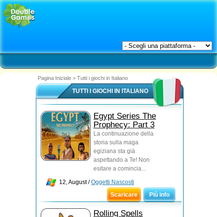
Pagina Iniziale
>
Tutti i giochi in Italiano
TUTTI I GIOCHI IN ITALIANO
Egypt Series The
Prophecy: Part 3
La continuazione della
storia sulla maga
egiziana sta già
aspettando a Te! Non
esitare a comincia...
12, August /
Oggetti Nascosti
Scaricare
Più info
Rolling Spells