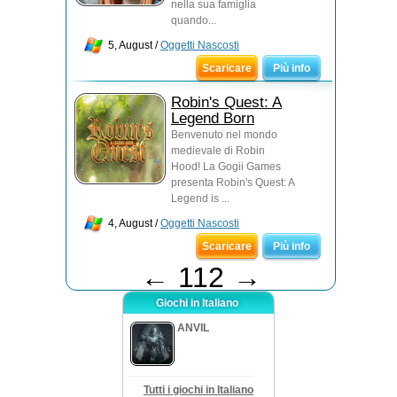
nella sua famiglia
quando...
5, August /
Oggetti Nascosti
Scaricare
Più info
Robin's Quest: A
Legend Born
Benvenuto nel mondo
medievale di Robin
Hood! La Gogii Games
presenta Robin's Quest: A
Legend is ...
4, August /
Oggetti Nascosti
Scaricare
Più info
←
112
→
Giochi in Italiano
ANVIL
Tutti i giochi in Italiano