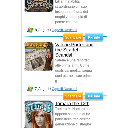
Lillian ha abilità
straordinarie e il suo
insegnante è una dei
maghi voodoo più di
potere chiamat...
8, August /
Oggetti Nascosti
Scaricare
Più info
Valerie Porter and
the Scarlet
Scandal
Valerie è una reporter
alle prime armi. Come
qualsiasi neofita, sogna
ogni giorno il suo primo,
g...
7, August /
Oggetti Nascosti
Scaricare
Più info
Tamara the 13th
Tamara McNamara ha
appena scoperto di far
parte della tredicesima
generazione di streghe