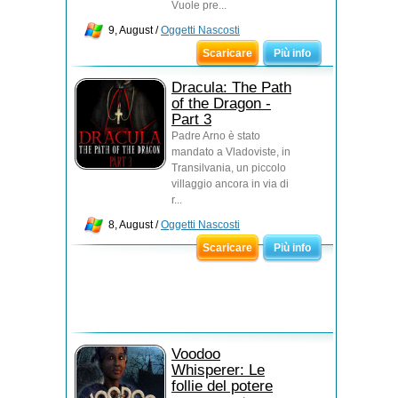
Vuole pre...
9, August /
Oggetti Nascosti
Scaricare
Più info
Dracula: The Path
of the Dragon -
Part 3
Padre Arno è stato
mandato a Vladoviste, in
Transilvania, un piccolo
villaggio ancora in via di
r...
8, August /
Oggetti Nascosti
Scaricare
Più info
Voodoo
Whisperer: Le
follie del potere