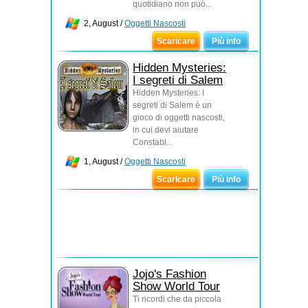
quotidiano non può...
2, August /
Oggetti Nascosti
Scaricare
Più info
Hidden Mysteries:
I segreti di Salem
Hidden Mysteries: I
segreti di Salem è un
gioco di oggetti nascosti,
in cui devi aiutare
Constabl...
1, August /
Oggetti Nascosti
Scaricare
Più info
Jojo's Fashion
Show World Tour
Ti ricordi che da piccola