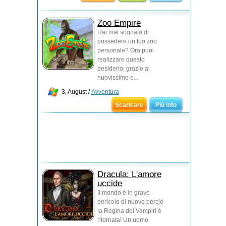
Zoo Empire
Hai mai sognato di
possedere un tuo zoo
personale? Ora puoi
realizzare questo
desiderio, grazie al
nuovissimo e...
3, August /
Avventura
Scaricare
Più info
Dracula: L'amore
uccide
Il mondo è in grave
pericolo di nuovo percjé
la Regina dei Vampiri è
ritornata! Un uomo