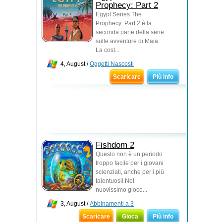
Prophecy: Part 2
Egypt Series The
Prophecy: Part 2 è la
seconda parte della serie
sulle avventure di Maia.
La cost...
4, August /
Oggetti Nascosti
Scaricare
Più info
Fishdom 2
Questo non è un periodo
troppo facile per i giovani
scienziati, anche per i più
talentuosi! Nel
nuovissimo gioco...
3, August /
Abbinamenti a 3
Scaricare
Gioca
Più info