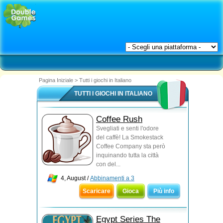
Pagina Iniziale
>
Tutti i giochi in Italiano
TUTTI I GIOCHI IN ITALIANO
Coffee Rush
Svegliati e senti l'odore
del caffè! La Smokestack
Coffee Company sta però
inquinando tutta la città
con del...
4, August /
Abbinamenti a 3
Scaricare
Gioca
Più info
Egypt Series The