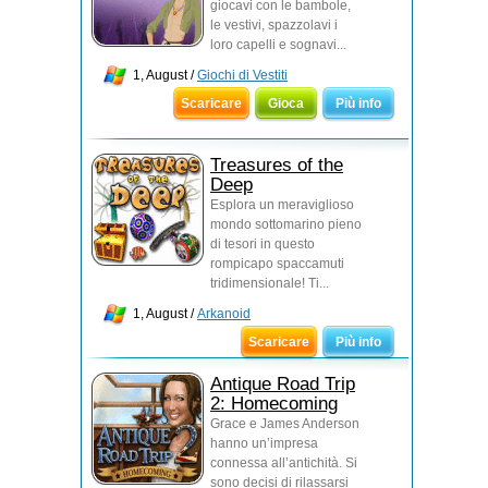
giocavi con le bambole,
le vestivi, spazzolavi i
loro capelli e sognavi...
1, August /
Giochi di Vestiti
Scaricare
Gioca
Più info
Treasures of the
Deep
Esplora un meraviglioso
mondo sottomarino pieno
di tesori in questo
rompicapo spaccamuti
tridimensionale! Ti...
1, August /
Arkanoid
Scaricare
Più info
Antique Road Trip
2: Homecoming
Grace e James Anderson
hanno un’impresa
connessa all’antichità. Si
sono decisi di rilassarsi