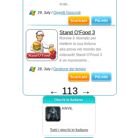
scap...
29, July /
Oggetti Nascosti
Scaricare
Più info
Stand O'Food 3
Ronnie è ritornato per
mettere la sua fortuna
alla prova nel mondo dei
ristoranti! Stand O’Food 3
è un nuovissimo...
28, July /
Gestione del tempo
Scaricare
Più info
←
113
→
Giochi in Italiano
ANVIL
Tutti i giochi in Italiano