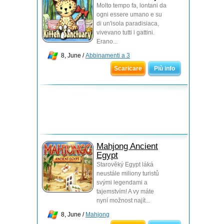
Molto tempo fa, lontani da
ogni essere umano e su
di un'isola paradisiaca,
vivevano tutti i gattini.
Erano...
8, June /
Abbinamenti a 3
Scaricare
Più info
Mahjong Ancient
Egypt
Starověký Egypt láká
neustále miliony turistů
svými legendami a
tajemstvím! A vy máte
nyní možnost najít...
8, June /
Mahjong