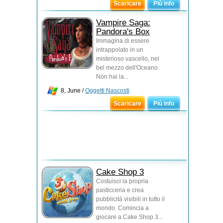
Scaricare
Più info
Vampire Saga:
Pandora's Box
Immagina di essere
intrappolato in un
misterioso vascello, nel
bel mezzo dell'Oceano.
Non hai la...
8, June /
Oggetti Nascosti
Scaricare
Più info
Cake Shop 3
Costuisci la propria
pasticceria e crea
pubblicità visibili in tutto il
mondo. Comincia a
giocare a Cake Shop 3...