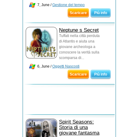
7, June /
Gestione del tempo
Scaricare
Più info
Neptune s Secret
Tuffati nella città perduta
di Atlantis e aiuta una
giovane archeologa a
conoscere la verità sulla
scomparsa di...
6, June /
Oggetti Nascosti
Scaricare
Più info
Spirit Seasons:
Storia di una
giovane fantasma