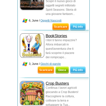
Scopri il nuovo gioco di
oggetti segreti intitolato
Spirit Seasons: Storia di
una giovane fantasm...
6, June /
Oggetti Nascosti
Scaricare
Più info
BookStories
I libri ti fanno impazzire?
Allora imbarcati in
quest'avventura che ti
farà scoprire il piacere
dei rompicapo...
3, June /
Giochi di parole
Scaricare
Gioca
Più info
Crop Busters
Continua i lavori agricoli
giocando a Crop Busters!
Raccogliere la coltura,
coltivare la terra e
sviluppare la Tua...