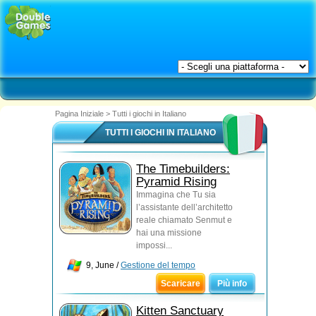
Pagina Iniziale
>
Tutti i giochi in Italiano
TUTTI I GIOCHI IN ITALIANO
The Timebuilders:
Pyramid Rising
Immagina che Tu sia
l’assistante dell’architetto
reale chiamato Senmut e
hai una missione
impossi...
9, June /
Gestione del tempo
Scaricare
Più info
Kitten Sanctuary