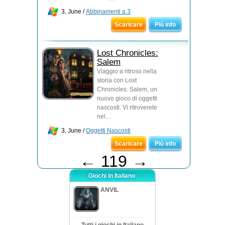
3, June /
Abbinamenti a 3
Scaricare
Più info
Lost Chronicles:
Salem
Viaggio a ritroso nella
storia con Lost
Chronicles: Salem, un
nuovo gioco di oggetti
nascosti. Vi ritroverete
nel...
3, June /
Oggetti Nascosti
Scaricare
Più info
←
119
→
Giochi in Italiano
ANVIL