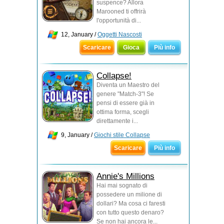
suspence? Allora
Marooned ti offrirà
l'opportunità di...
12, January /
Oggetti Nascosti
Scaricare
Gioca
Più info
Collapse!
Diventa un Maestro del
genere "Match-3"! Se
pensi di essere già in
ottima forma, scegli
direttamente i...
9, January /
Giochi stile Collapse
Scaricare
Più info
Annie's Millions
Hai mai sognato di
possedere un milione di
dollari? Ma cosa ci faresti
con tutto questo denaro?
Se non hai ancora le...