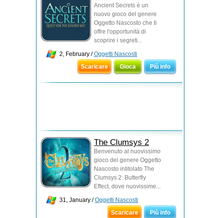
Ancient Secrets è un
nuovo gioco del genere
Oggetto Nascosto che ti
offre l'opportunità di
scoprire i segreti...
2, February /
Oggetti Nascosti
Scaricare
Gioca
Più info
The Clumsys 2
Benvenuto al nuovissimo
gioco del genere Oggetto
Nascosto intitolato The
Clumsys 2: Butterfly
Effect, dove nuovissime...
31, January /
Oggetti Nascosti
Scaricare
Più info