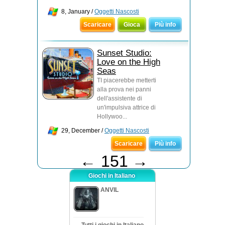
8, January /
Oggetti Nascosti
Scaricare
Gioca
Più info
Sunset Studio:
Love on the High
Seas
TI piacerebbe metterti
alla prova nei panni
dell'assistente di
un'impulsiva attrice di
Hollywoo...
29, December /
Oggetti Nascosti
Scaricare
Più info
←
151
→
Giochi in Italiano
ANVIL