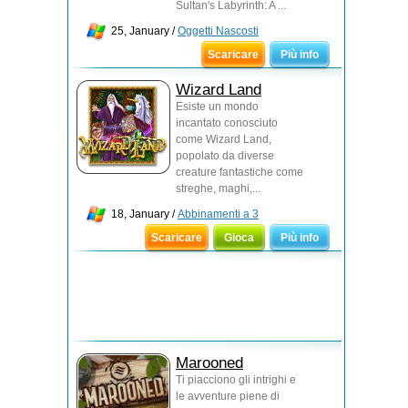
Sultan's Labyrinth: A ...
25, January /
Oggetti Nascosti
Scaricare
Più info
Wizard Land
Esiste un mondo
incantato conosciuto
come Wizard Land,
popolato da diverse
creature fantastiche come
streghe, maghi,...
18, January /
Abbinamenti a 3
Scaricare
Gioca
Più info
Marooned
Ti piacciono gli intrighi e
le avventure piene di