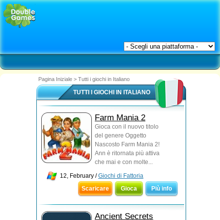
Pagina Iniziale
>
Tutti i giochi in Italiano
TUTTI I GIOCHI IN ITALIANO
Farm Mania 2
Gioca con il nuovo titolo
del genere Oggetto
Nascosto Farm Mania 2!
Ann è ritornata più attiva
che mai e con molte...
12, February /
Giochi di Fattoria
Scaricare
Gioca
Più info
Ancient Secrets