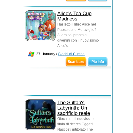
Alice's Tea Cup
Madness
Hai letto il libro Alice nel
Paese delle Meraviglie?
Allora sei pronto a
divertirti con il nuovissimo
Alice's...
27, January /
Giochi di Cucina
Scaricare
Più info
The Sultan's
Labyrinth: Un
sacrificio reale
Gioca con il nuovissimo
titolo di ricerca Oggetti
Nascosti intitolato The