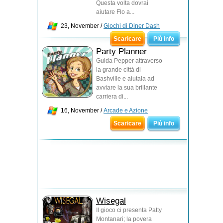
Questa volta dovrai
aiutare Flo a...
23, November /
Giochi di Diner Dash
Scaricare
Più info
Party Planner
Guida Pepper attraverso
la grande città di
Bashville e aiutala ad
avviare la sua brillante
carriera di...
16, November /
Arcade e Azione
Scaricare
Più info
Wisegal
Il gioco ci presenta Patty
Montanari; la povera