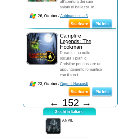
all'apertura dei suoi
saloni di bellezza, in...
26, October /
Abbinamenti a 3
Scaricare
Più info
Campfire
Legends: The
Hookman
Durante una notte
oscura, i piani di
Christine per passare un
appuntamento romantico
con il suo f...
23, October /
Oggetti Nascosti
Scaricare
Più info
←
152
→
Giochi in Italiano
ANVIL