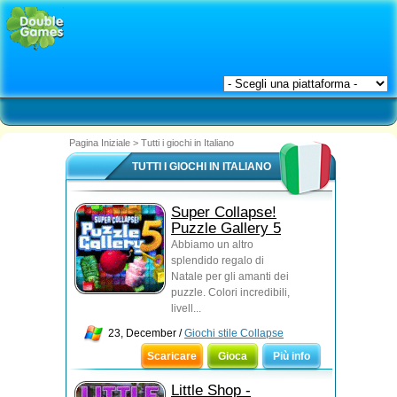
Pagina Iniziale
>
Tutti i giochi in Italiano
TUTTI I GIOCHI IN ITALIANO
Super Collapse!
Puzzle Gallery 5
Abbiamo un altro
splendido regalo di
Natale per gli amanti dei
puzzle. Colori incredibili,
livell...
23, December /
Giochi stile Collapse
Scaricare
Gioca
Più info
Little Shop -