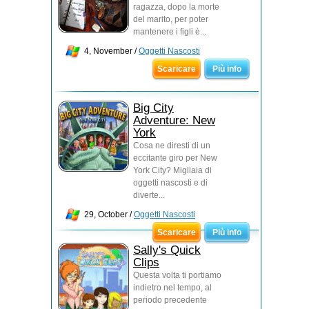
ragazza, dopo la morte
del marito, per poter
mantenere i figli è...
4, November /
Oggetti Nascosti
Scaricare
Più info
Big City
Adventure: New
York
Cosa ne diresti di un
eccitante giro per New
York City? Migliaia di
oggetti nascosti e di
diverte...
29, October /
Oggetti Nascosti
Scaricare
Più info
Sally's Quick
Clips
Questa volta ti portiamo
indietro nel tempo, al
periodo precedente