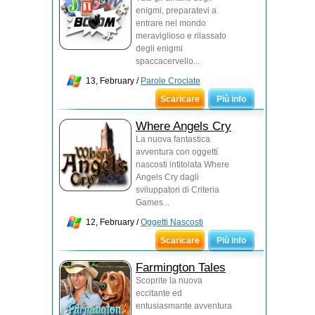
enigmi, preparatevi a
entrare nel mondo
meraviglioso e rilassato
degli enigmi
spaccacervello...
13, February /
Parole Crociate
Scaricare
Più info
Where Angels Cry
La nuova fantastica
avventura con oggetti
nascosti intitolata Where
Angels Cry dagli
sviluppatori di Criteria
Games...
12, February /
Oggetti Nascosti
Scaricare
Più info
Farmington Tales
Scoprite la nuova
eccitante ed
entusiasmante avventura