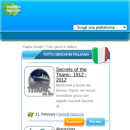
Pagina Iniziale
>
Tutti i giochi in Italiano
TUTTI I GIOCHI IN ITALIANO
Secrets of the
Titanic: 1912 -
2012
Bentornati a bordo del
famoso Titanic nel nuovo
incredibile gioco con
oggetti nascosti Secrets
of...
21, February /
Oggetti Nascosti
Scaricare
Più info
Amazing