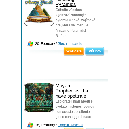
Pyramids
Odhalte všechna
tajemství záhadných
pyramid v nové, zajímavé
hře, která se jmenuje
Amazing Pyramids!
Staňte...
20, February /
Giochi di parole
Scaricare
Più info
Mayan
Prophecies: La
nave spettrale
Esplorate i mari aperti e
svelate misteriosi segreti
con questo eccellente
gioco con oggetti nasc...
18, February /
Oggetti Nascosti