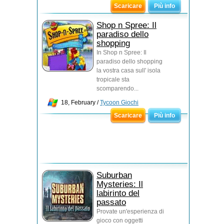
Scaricare
Più info
Shop n Spree: Il
paradiso dello
shopping
In Shop n Spree: Il
paradiso dello shopping
la vostra casa sull' isola
tropicale sta
scomparendo...
18, February /
Tycoon Giochi
Scaricare
Più info
Suburban
Mysteries: Il
labirinto del
passato
Provate un'esperienza di
gioco con oggetti