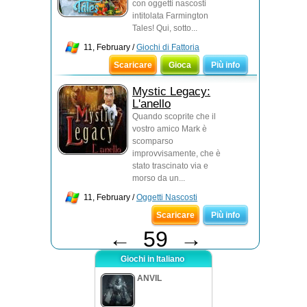
con oggetti nascosti
intitolata Farmington
Tales! Qui, sotto...
11, February /
Giochi di Fattoria
Scaricare
Gioca
Più info
Mystic Legacy:
L'anello
Quando scoprite che il
vostro amico Mark è
scomparso
improvvisamente, che è
stato trascinato via e
morso da un...
11, February /
Oggetti Nascosti
Scaricare
Più info
←
59
→
Giochi in Italiano
ANVIL