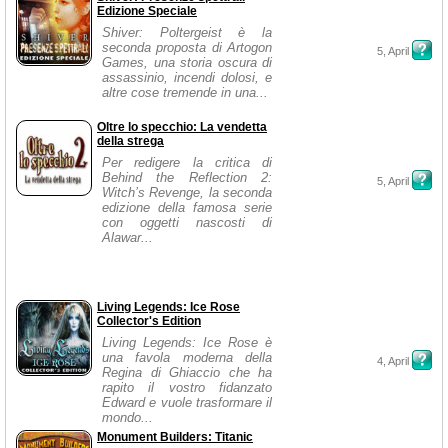
Edizione Speciale
Shiver: Poltergeist è la
seconda proposta di Artogon
5, April
Games, una storia oscura di
assassinio, incendi dolosi, e
altre cose tremende in una...
Oltre lo specchio: La vendetta
della strega
Per redigere la critica di
Behind the Reflection 2:
5, April
Witch’s Revenge, la seconda
edizione della famosa serie
con oggetti nascosti di
Alawar...
Living Legends: Ice Rose
Collector's Edition
Living Legends: Ice Rose è
una favola moderna della
4, April
Regina di Ghiaccio che ha
rapito il vostro fidanzato
Edward e vuole trasformare il
mondo...
Monument Builders: Titanic