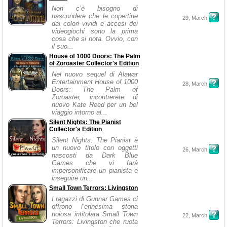
Non c’è bisogno di
nascondere che le copertine
29, March
dai colori vividi e accesi dei
videogiochi sono la prima
cosa che si nota. Ovvio, con
il suo...
House of 1000 Doors: The Palm
of Zoroaster Collector's Edition
Nel nuovo sequel di Alawar
Entertainment House of 1000
28, March
Doors: The Palm of
Zoroaster, incontrerete di
nuovo Kate Reed per un bel
viaggio intorno al...
Silent Nights: The Pianist
Collector's Edition
Silent Nights: The Pianist è
un nuovo titolo con oggetti
26, March
nascosti da Dark Blue
Games che vi farà
impersonificare un pianista e
inseguire un...
Small Town Terrors: Livingston
I ragazzi di Gunnar Games ci
offrono l’ennesima storia
noiosa intitolata Small Town
22, March
Terrors: Livingston che ruota