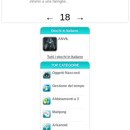
intorno a una famiglia...
←
18
→
Giochi in Italiano
ANVIL
Tutti i giochi in Italiano
TOP CATEGORIE
Oggetti Nascosti
Gestione del tempo
Abbinamenti a 3
Mahjong
Arkanoid