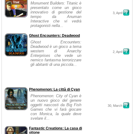
Monument Builders: Titanic è
presentato come un gioco
innovativo di gestione del
3, April
tempo da Anuman
Interactive che vi vedrà
protagonisti nella...
Ghost Encounters: Deadwood
Ghost Encounters:
Deadwood è un gioco a tema
western di Anarchy
2, April
Enterprises che vede un
nemico fantasma terrorizzare
gli abitanti di una piccola...
Phenomenon: La città di Cyan
Phenomenon: City of Cyan è
un nuovo gioco del genere
oggetti nascosti da Big Fish
30, March
Games che vi farà giocare
con Monica, la quale deve
svelare il...
Fantastic Creations: La casa di
ottone