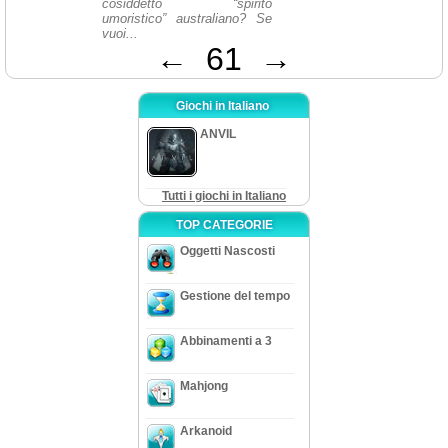
cosiddetto “spirito
umoristico” australiano? Se
vuoi...
←
61
→
Giochi in Italiano
ANVIL
Tutti i giochi in Italiano
TOP CATEGORIE
Oggetti Nascosti
Gestione del tempo
Abbinamenti a 3
Mahjong
Arkanoid