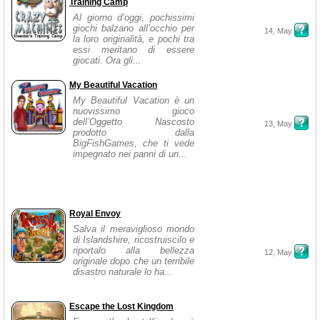
Training Camp
Al giorno d’oggi, pochissimi
giochi balzano all’occhio per
14, May
la loro originalità, e pochi tra
essi meritano di essere
giocati. Ora gli...
My Beautiful Vacation
My Beautiful Vacation è un
nuovissimo gioco
dell’Oggetto Nascosto
13, May
prodotto dalla
BigFishGames, che ti vede
impegnato nei panni di un...
Royal Envoy
Salva il meraviglioso mondo
di Islandshire, ricostruiscilo e
riportalo alla bellezza
12, May
originale dopo che un terribile
disastro naturale lo ha...
Escape the Lost Kingdom