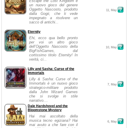
Escape the Lost Kingdom è
un nuovo gioco del genere
Oggetto Nascosto, prodotto
11, May
dalla Gogii, che ti vede
impegnato a risolvere un
sacco di antichi...
Eternity
Ehi, ecco qua bello pronto
per voi un altro gioco
dell’Oggetto Nascosto della
10, May
BigFishGames, dal
cortissimo titolo Eternity! In
verità, ci...
Lilly and Sasha: Curse of the
Immortals
Lilly & Sasha: Curse of the
Immortals è un nuovo gioco
7, May
strategico-militare prodotto
dalla John Wizard Games
che si svolge in stile
narrativo....
Dale Hardshovel and the
Bloomstone Mystery
Hai mai ascoltato della
musica tecno egiziana? Hai
6, May
mai avuto a che fare con il