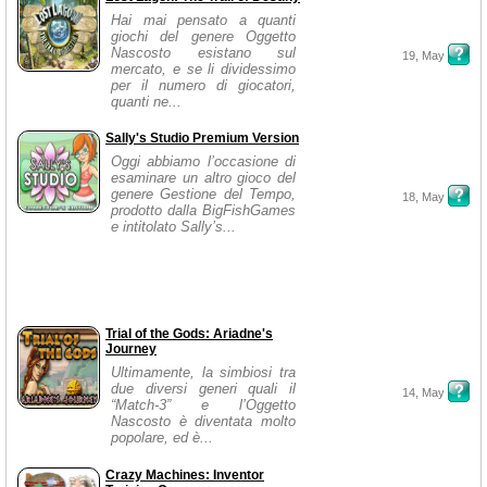
Hai mai pensato a quanti
giochi del genere Oggetto
Nascosto esistano sul
19, May
mercato, e se li dividessimo
per il numero di giocatori,
quanti ne...
Sally's Studio Premium Version
Oggi abbiamo l’occasione di
esaminare un altro gioco del
genere Gestione del Tempo,
18, May
prodotto dalla BigFishGames
e intitolato Sally’s...
Trial of the Gods: Ariadne's
Journey
Ultimamente, la simbiosi tra
due diversi generi quali il
14, May
“Match-3” e l’Oggetto
Nascosto è diventata molto
popolare, ed è...
Crazy Machines: Inventor