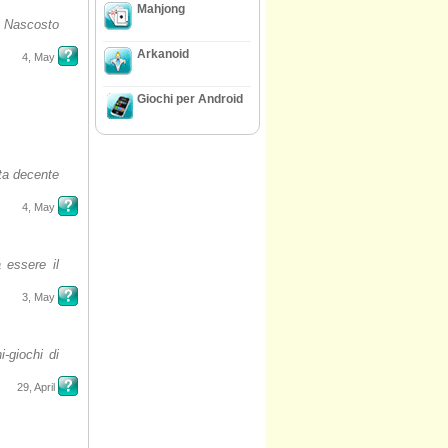
Mahjong
 Nascosto
Arkanoid
4, May
Giochi per Android
ta decente
4, May
 essere il
3, May
i-giochi di
29, April