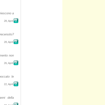
riescono a
28, April
recensito?
28, April
zamento non
26, April
boccato le
22, April
nni della