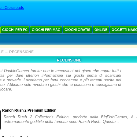
on Crossroads
GIOCHI PER PC
GIOCHI PER MAC
GIOCHI GRATIS
ONLINE
OGGETTI NAS
LE
→
RECENSIONE
RECENSIONE
si DoubleGames fornire con le recensioni del gioco che copra tutti i
as per dare ulteriori informazioni sui giochi prima di scaricarli
e e provarle. Lavoriamo per farvi conoscere e più recenti uscite nel
co. Abbiamo solo rivedere i giochi che ci piacciono e consigliamo di
giocare.
Ranch Rush 2 Premium Edition
Ranch Rush 2 Collector’s Edition, prodotto dalla BigFishGames, è 
estremamente godibile della famosa serie Ranch Rush. Questa...