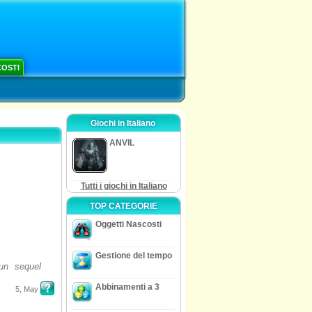
COSTI
Giochi in Italiano
ANVIL
Tutti i giochi in Italiano
TOP CATEGORIE
Oggetti Nascosti
Gestione del tempo
un sequel
Abbinamenti a 3
5, May