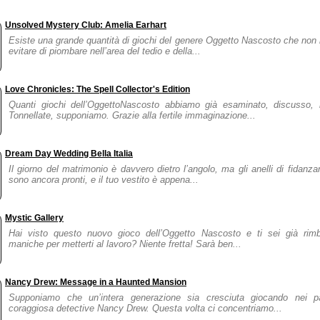
Unsolved Mystery Club: Amelia Earhart
Esiste una grande quantità di giochi del genere Oggetto Nascosto che non 
evitare di piombare nell’area del tedio e della...
Love Chronicles: The Spell Collector's Edition
Quanti giochi dell’OggettoNascosto abbiamo già esaminato, discusso, 
Tonnellate, supponiamo. Grazie alla fertile immaginazione...
Dream Day Wedding Bella Italia
Il giorno del matrimonio è davvero dietro l’angolo, ma gli anelli di fidan
sono ancora pronti, e il tuo vestito è appena...
Mystic Gallery
Hai visto questo nuovo gioco dell’Oggetto Nascosto e ti sei già rim
maniche per metterti al lavoro? Niente fretta! Sarà ben...
Nancy Drew: Message in a Haunted Mansion
Supponiamo che un’intera generazione sia cresciuta giocando nei pa
coraggiosa detective Nancy Drew. Questa volta ci concentriamo...