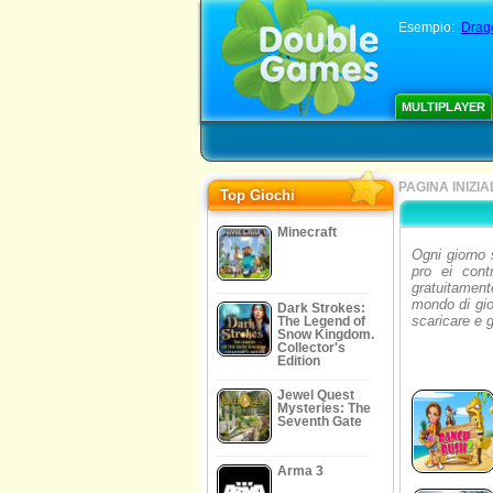
Esempio:
Drag
MULTIPLAYER
PAGINA INIZIA
Top Giochi
Minecraft
Ogni giorno 
pro ei contr
gratuitament
mondo di gio
Dark Strokes:
scaricare e 
The Legend of
Snow Kingdom.
Collector's
Edition
Jewel Quest
Mysteries: The
Seventh Gate
Arma 3