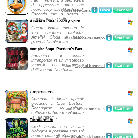
Farm Frenzy 2 ti permetterà
di apprezzare sotto una
nuova luce Old MacDonald!
Gioca
Scaricare
21, June /
Giochi di Fattoria
Facendo clic a destra e
manca, dai cibo alle...
Amelie's Cafe: Holiday Spirit
Questo Natale incontra la
Tua carattere preferita,
Amelie! Gioca al fresco
Scaricare
16, June /
Gestione del tempo
gioco di Natale intito...
Vampire Saga: Pandora's Box
Immagina di essere
intrappolato in un misterioso
vascello, nel bel mezzo
Scaricare
8, June /
Oggetti Nascosti
dell'Oceano. Non hai la...
Crop Busters
Continua i lavori agricoli
giocando a Crop Busters!
Raccogliere la coltura,
Scaricare
3, June /
Abbinamenti a 3
coltivare la terra e sviluppare
la Tua fattori...
Terrafarmers
Credi ancora che la vita
biologica è possibile solo sul
nostro pianeta? Scarica ora
Scaricare
25, May /
Gestione del tempo