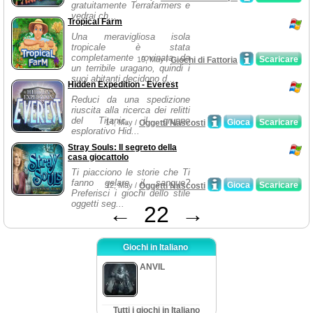
gratuitamente Terrafarmers e
vedrai ch...
Tropical Farm
Una meravigliosa isola
tropicale è stata
completamente rovinata da
Scaricare
19, May /
Giochi di Fattoria
un terribile uragano, quindi i
suoi abitanti decidono d...
Hidden Expedition - Everest
Reduci da una spedizione
riuscita alla ricerca dei relitti
del Titanic, il gruppo
Gioca
Scaricare
14, May /
Oggetti Nascosti
esplorativo Hid...
Stray Souls: Il segreto della
casa giocattolo
Ti piacciono le storie che Ti
fanno gelare il sangue?
Gioca
Scaricare
12, May /
Oggetti Nascosti
Preferisci i giochi dello stile
oggetti seg...
←
22
→
Giochi in Italiano
ANVIL
Tutti i giochi in Italiano