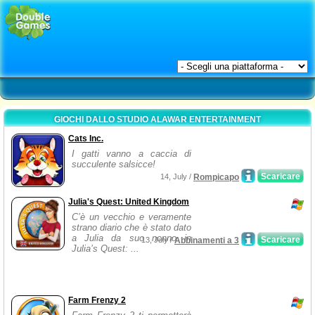
GIOCHI DALLO STUDIO ALAWAR ENTERTAINMENT
Cats Inc.
I gatti vanno a caccia di
succulente salsicce!
Scaricare
14, July /
Rompicapo
Julia's Quest: United Kingdom
C’è un vecchio e veramente
strano diario che è stato dato
a Julia da suo nonno in
Scaricare
13, July /
Abbinamenti a 3
Julia’s Quest: ...
Farm Frenzy 2