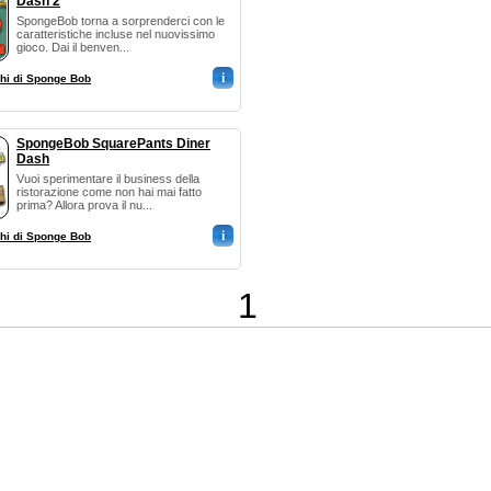
Dash 2
SpongeBob torna a sorprenderci con le
caratteristiche incluse nel nuovissimo
gioco. Dai il benven...
i
hi di Sponge Bob
SpongeBob SquarePants Diner
Dash
Vuoi sperimentare il business della
ristorazione come non hai mai fatto
prima? Allora prova il nu...
i
hi di Sponge Bob
1