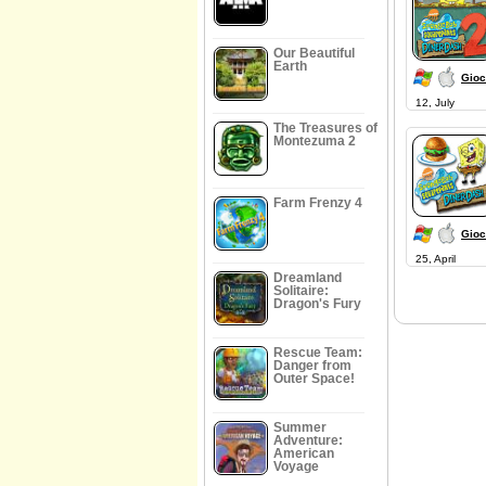
Our Beautiful
Earth
Gioc
12, July
The Treasures of
Montezuma 2
Farm Frenzy 4
Gioc
25, April
Dreamland
Solitaire:
Dragon's Fury
Rescue Team:
Danger from
Outer Space!
Summer
Adventure:
American
Voyage