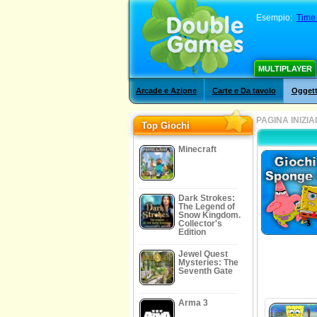
Esempio:
Time
MULTIPLAYER
Arcade e Azione
Carte e Da tavolo
Oggett
PAGINA INIZIA
Top Giochi
Minecraft
Dark Strokes:
The Legend of
Snow Kingdom.
Collector's
Edition
Jewel Quest
Mysteries: The
Seventh Gate
Arma 3