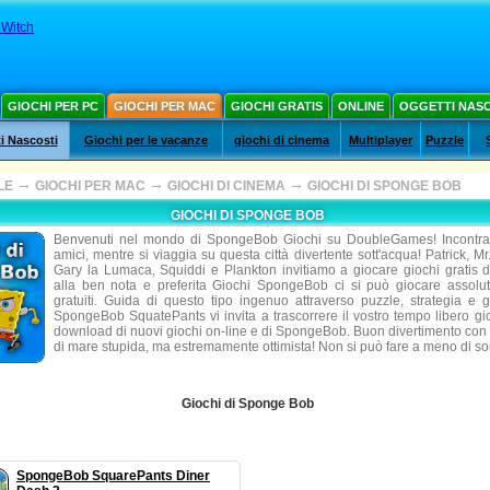
 Witch
GIOCHI PER PC
GIOCHI PER MAC
GIOCHI GRATIS
ONLINE
OGGETTI NAS
i Nascosti
Giochi per le vacanze
giochi di cinema
Multiplayer
Puzzle
→
→
→
LE
GIOCHI PER MAC
GIOCHI DI CINEMA
GIOCHI DI SPONGE BOB
GIOCHI DI SPONGE BOB
Benvenuti nel mondo di SpongeBob Giochi su DoubleGames! Incontra i
amici, mentre si viaggia su questa città divertente sott'acqua! Patrick, M
Gary la Lumaca, Squiddi e Plankton invitiamo a giocare giochi gratis 
alla ben nota e preferita Giochi SpongeBob ci si può giocare assolut
gratuiti. Guida di questo tipo ingenuo attraverso puzzle, strategia e g
SpongeBob SquatePants vi invita a trascorrere il vostro tempo libero gioc
download di nuovi giochi on-line e di SpongeBob. Buon divertimento co
di mare stupida, ma estremamente ottimista! Non si può fare a meno di sorr
Giochi di Sponge Bob
SpongeBob SquarePants Diner