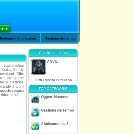
COSTI
Strategia e Simulazione
Gestione del tempo
Giochi in Italiano
ANVIL
 suoi migliori
r. Krabs, Sandy,
download. Oltre
o nuovi giochi
Tutti i giochi in Italiano
iochi d'azione.
ando a tutti il
TOP CATEGORIE
n questo spugna
idere a lui!
Oggetti Nascosti
Gestione del tempo
Abbinamenti a 3