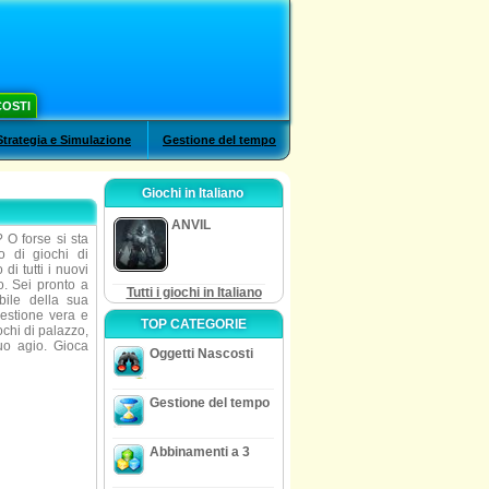
COSTI
Strategia e Simulazione
Gestione del tempo
Giochi in Italiano
ANVIL
? O forse si sta
 di giochi di
di tutti i nuovi
io. Sei pronto a
Tutti i giochi in Italiano
bile della sua
gestione vera e
TOP CATEGORIE
ochi di palazzo,
suo agio. Gioca
Oggetti Nascosti
Gestione del tempo
Abbinamenti a 3