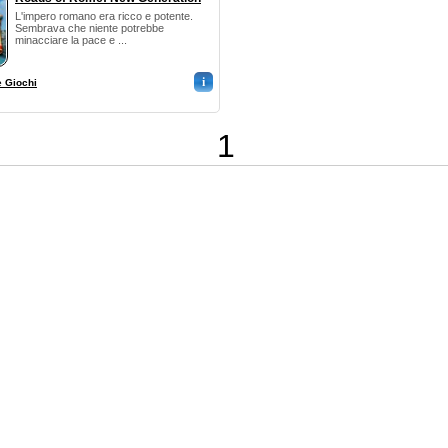
L'impero romano era ricco e potente.
Sembrava che niente potrebbe
minacciare la pace e ...
i
e Giochi
1