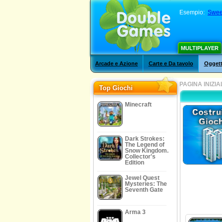
Esempio:
Swee
MULTIPLAYER
Arcade e Azione
Carte e Da tavolo
Oggett
PAGINA INIZIA
Top Giochi
Minecraft
Dark Strokes:
The Legend of
Snow Kingdom.
Collector's
Edition
Jewel Quest
Mysteries: The
Seventh Gate
Arma 3