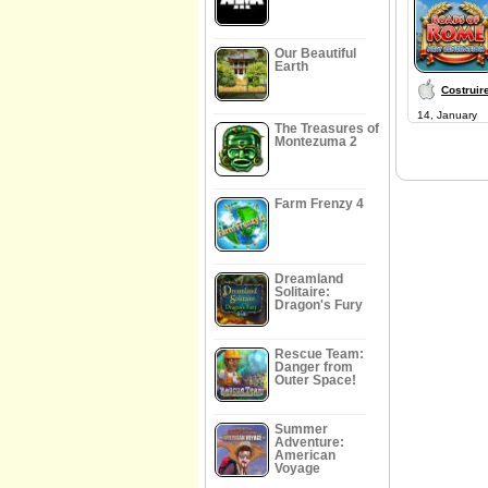
Our Beautiful
Earth
Costruir
14, January
The Treasures of
Montezuma 2
Farm Frenzy 4
Dreamland
Solitaire:
Dragon's Fury
Rescue Team:
Danger from
Outer Space!
Summer
Adventure:
American
Voyage