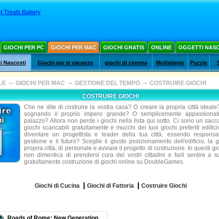
t Treats Bakery
GIOCHI PER PC
GIOCHI PER MAC
GIOCHI GRATIS
ONLINE
OGGETTI NAS
i Nascosti
Giochi per le vacanze
giochi di cinema
Multiplayer
Puzzle
→
→
→
LE
GIOCHI PER MAC
GESTIONE DEL TEMPO
COSTRUIRE GIOCHI
COSTRUIRE GIOCHI
Che ne dite di costruire la vostra casa? O creare la propria città ideale
sognando il proprio impero grande? O semplicemente appassionato
palazzo? Allora non perde i giochi nella lista qui sotto. Ci sono un sacco 
giochi scaricabili gratuitamente e mucchi dei tuoi giochi preferiti edific
diventare un progettista e leader della tua città, essendo responsa
gestione e il futuro? Sceglie il giusto posizionamento dell'edificio, la 
propria città, di personale e avviare il progetto di costruzione. In questi gi
non dimentica di prendersi cura dei vostri cittadini e farli sentire a 
gratuitamente costruzione di giochi online su DoubleGames.
Giochi di Cucina
Giochi di Fattoria
Costruire Giochi
Roads of Rome: New Generation