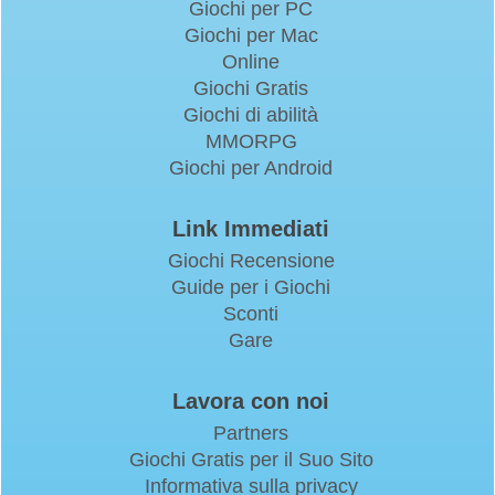
Giochi per PC
Giochi per Mac
Online
Giochi Gratis
Giochi di abilità
MMORPG
Giochi per Android
Link Immediati
Giochi Recensione
Guide per i Giochi
Sconti
Gare
Lavora con noi
Partners
Giochi Gratis per il Suo Sito
Informativa sulla privacy