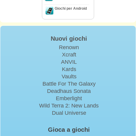
Giochi per Android
Nuovi giochi
Renown
Xcraft
ANVIL
Kards
Vaults
Battle For The Galaxy
Deadhaus Sonata
Emberlight
Wild Terra 2: New Lands
Dual Universe
Gioca a giochi