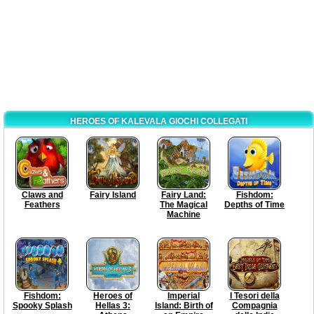
HEROES OF KALEVALA GIOCHI COLLEGATI
Claws and
Fairy Island
Fairy Land:
Fishdom:
Feathers
The Magical
Depths of Time
Machine
Fishdom:
Heroes of
Imperial
I Tesori della
Spooky Splash
Hellas 3:
Island: Birth of
Compagnia