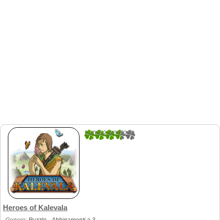
2.8095238095238
42
Heroes of Kalevala