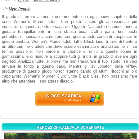
Genere:
Puzzle
Abbinamenti a 3
da
Myth People
Il grado di terrore aumenta enormemente con ogni nuovo capitolo della
serie Women's Murder Club! Ben presto anche gli appassionati più
irriducibili di questa spettrale saga dell'Oggetto Nascosto non riusciranno a
giocare tranquillamente in una stanza buia! D'altra parte, ben pochi
potrebbero rinunciare a cimentarsi con questo titolo carico di suspence. In
questa puntata, Women's Murder Club: Little Black Lies, ti trovi di fronte a
un altro crimine crudele che deve essere esaminato e analizzato nel minor
tempo possibile. Non perdere la chance di unirti a queste donne in
gambissima, e di riuscire a scoprire tutti gli indizi in grado di svelare ogni
segreto! Analizza tutte le prove ma non trascurare il tuo istinto, se vuoi
arrivare in fondo a questo caso. Mentre gli sviluppatori della I-Play,
produttrice di questo gioco horror, stanno dando gli ultimi ritocchi al loro
capolavoro Women's Murder Club: Little Black Lies, non possiamo fare
altro che attendere il suo atteso rilascio.
GIOCO SCARICA
for Windows
HEROES OF KALEVALA SCHERMATE