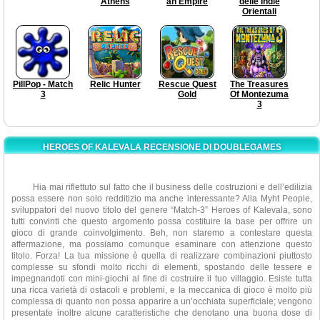
Athens
an Empire
delle Indie
Orientali
PillPop - Match
Relic Hunter
Rescue Quest
The Treasures
3
Gold
Of Montezuma
3
HEROES OF KALEVALA RECENSIONE DI DOUBLEGAMES
Hia mai riflettuto sul fatto che il business delle costruzioni e dell’edilizia
possa essere non solo redditizio ma anche interessante? Alla Myht People,
sviluppatori del nuovo titolo del genere “Match-3” Heroes of Kalevala, sono
tutti convinti che questo argomento possa costituire la base per offrire un
gioco di grande coinvolgimento. Beh, non staremo a contestare questa
affermazione, ma possiamo comunque esaminare con attenzione questo
titolo. Forza! La tua missione è quella di realizzare combinazioni piuttosto
complesse su sfondi molto ricchi di elementi, spostando delle tessere e
impegnandoti con mini-giochi al fine di costruire il tuo villaggio. Esiste tutta
una ricca varietà di ostacoli e problemi, e la meccanica di gioco è molto più
complessa di quanto non possa apparire a un’occhiata superficiale; vengono
presentate inoltre alcune caratteristiche che denotano una buona dose di