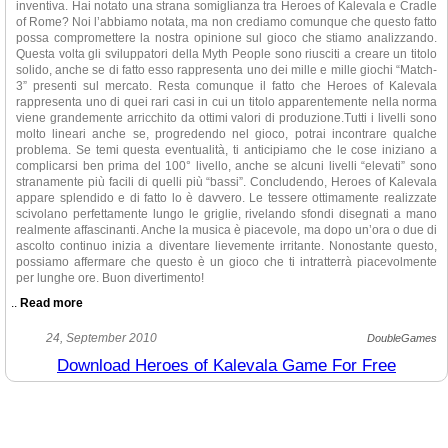
inventiva. Hai notato una strana somiglianza tra Heroes of Kalevala e Cradle
of Rome? Noi l’abbiamo notata, ma non crediamo comunque che questo fatto
possa compromettere la nostra opinione sul gioco che stiamo analizzando.
Questa volta gli sviluppatori della Myth People sono riusciti a creare un titolo
solido, anche se di fatto esso rappresenta uno dei mille e mille giochi “Match-
3” presenti sul mercato. Resta comunque il fatto che Heroes of Kalevala
rappresenta uno di quei rari casi in cui un titolo apparentemente nella norma
viene grandemente arricchito da ottimi valori di produzione.Tutti i livelli sono
molto lineari anche se, progredendo nel gioco, potrai incontrare qualche
problema. Se temi questa eventualità, ti anticipiamo che le cose iniziano a
complicarsi ben prima del 100° livello, anche se alcuni livelli “elevati” sono
stranamente più facili di quelli più “bassi”. Concludendo, Heroes of Kalevala
appare splendido e di fatto lo è davvero. Le tessere ottimamente realizzate
scivolano perfettamente lungo le griglie, rivelando sfondi disegnati a mano
realmente affascinanti. Anche la musica è piacevole, ma dopo un’ora o due di
ascolto continuo inizia a diventare lievemente irritante. Nonostante questo,
possiamo affermare che questo è un gioco che ti intratterrà piacevolmente
per lunghe ore. Buon divertimento!
..
Read more
Hia mai riflettuto sul fatto che il business delle costruzioni e dell’edilizia
24, September 2010
DoubleGames
possa essere non solo redditizio ma anche interessante? Alla Myht People,
Download Heroes of Kalevala Game For Free
sviluppatori del nuovo titolo del genere “Match-3” Heroes of Kalevala, sono
tutti convinti che questo argomento possa costituire la base per offrire un
gioco di grande coinvolgimento. Beh, non staremo a contestare questa
affermazione, ma possiamo comunque esaminare con attenzione questo
titolo. Forza! La tua missione è quella di realizzare combinazioni piuttosto