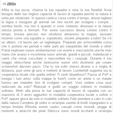
da
2BIGo
Affila la tua ascia, chiama la tua squadra e stira la tua flanella! Avrai
bisogno delle tue migliori capacità di lavoro di squadra perché la natura è
unita per intralciarti. In questa caotica corsa contro il tempo, dovrai tagliare
la legna e inseguire gli animali nei loro recinti per svolgere i compiti...
sembra facile, ma non è quando ci sono meteore, dinosauri e la natura
stessa pronta a fermarti. Per avere successo dovrai correre contro il
tempo, trovare percorsi non ortodossi attraverso la mappa, lavorare
insieme come una squadra e, soprattutto, essere preparato a tutto! Se c'è
un albero, c'è lavoro per un taglialegna. Preparati per un'incredibile corsa
che ti porterà nei periodi e nelle parti più inaspettate del mondo e oltre!
Potrai esplorare nuove ambientazioni con eventi e meccaniche uniche man
mano che avanzi e incontrerai nuovi animali, grandi e piccoli, maleducati e
carini che vorrai coccolare o nascondere tra i cespugli. Durante il tuo
viaggio sbloccherai anche tantissime nuove skin divertenti per creare
screenshot davvero pazzi. Che tu sia sullo stesso divano o a miglia di
distanza, puoi unire gli assi e metterti al lavoro: Lumberhill supporta sia la
cooperativa locale che quella online! Ti senti dispettoso? Passa al PvP e
insegui i tuoi amici sulla mappa (e fuori!) come un ariete o un maiale
furioso per impedire loro di svolgere compiti. Vuoi vedere cosa puoi
realizzare da solo? Rilassati e goditi un viaggio solitario in modalità
solitaria. Metti alla prova le tue capacità di lavoro di squadra con un
massimo di 3 amici aggiuntivi in modalità cooperativa locale o online o
PvP, oppure gioca da solo in modalità solitario Fatti prendere a calci in culo
dalla natura Completa gli ordini in un'ampia varietà di livelli impegnativi e a
tempo limitato Affronta eventi caotici casuali come incendi, piogge di
meteoriti e attacchi dei pirati Sblocca nuovi mondi eccitanti e un'ampia