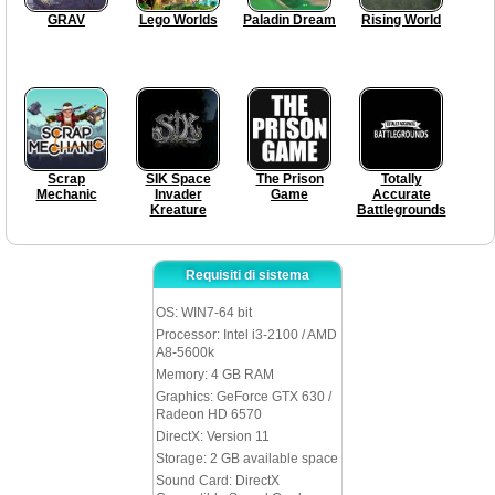
GRAV
Lego Worlds
Paladin Dream
Rising World
Scrap
SIK Space
The Prison
Totally
Mechanic
Invader
Game
Accurate
Kreature
Battlegrounds
Requisiti di sistema
OS: WIN7-64 bit
Processor: Intel i3-2100 / AMD
A8-5600k
Memory: 4 GB RAM
Graphics: GeForce GTX 630 /
Radeon HD 6570
DirectX: Version 11
Storage: 2 GB available space
Sound Card: DirectX