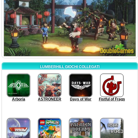
LUMBERHILL GIOCHI COLLEGATI
Arboria
ASTRONEER
Days of War
Fistful of Frags