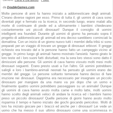
Genere:
Carte e Da tavolo
Poker
da
DoubleGames.com
Molte persone di anni fa hanno iniziato a addomesticare degli animali.
C'erano diverse ragioni per esso. Primo di tutta il, gli uomini di cava sono
diventati pigri e fermato va la ricerca; in secondo luogo, erano malati alla
morte di continuare di piede ed a ultimamente i bambini chiedevano
costantemente uni piccoli dinosauri! Dunque il consiglio di uomini
intelligenti era founded. Durante gli uomini di giorno ha pensato sopra il
progetto di addomesticare gli animali ed era deciso sarebbero cominciati la
domattina. Con un inizio di un giorno nuovo tutti i membri della tribù si sono
preparati per un viaggio di trovare un gregge di dinosauri erbivori. Il gregge
richiesto era trovato del e le persone hanno fatto un campeggio vicino al
gregge. In primo luogo gli animali hanno mostrato l'ansietà: hanno girato le
loro teste ed i loro suoni fatti disturbati; ma la sera loro stessi sono datto il
dimissioni alle persone. Gli uomini di cava hanno vissuto molti mesi molti
dinosauri seguenti. Erano presto usati a l'un l'altro. Gli uomini potrebbero
salirgli e loro i bambino-animali neonati ha pensato gli uomini erano dei
membri del gregge. Le persone soltanto temerarie hanno deciso di fare
irruzione nei dinosauri. Dapprima era necessario per insegnare un piccolo
dinosauro per mangiare da una mano va poi dopo che un uomo e
finalmente quattro uomini potrebbero passeggiare su un animale! Dunque
gli uomini di cava hanno avuto molta carne e molto latte, molti uomini
hanno scelto degli animali veloci di andare la ricerca ed i bambini hanno
preso un piccolo dinosauro! Quelle persone di giorni hanno avuto molto
risparmia il tempo e hanno iniziato dei giochi giocando pericolosi. Molti di
loro ha iniziato giocare per i braccii ed anche per i dinosauri! Lei vede un
uomo che ha messo il suo ultimo dinosauro come una scommessa in