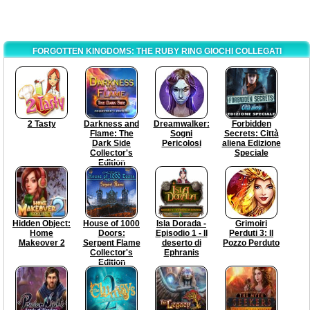
FORGOTTEN KINGDOMS: THE RUBY RING GIOCHI COLLEGATI
2 Tasty
Darkness and
Dreamwalker:
Forbidden
Flame: The
Sogni
Secrets: Città
Dark Side
Pericolosi
aliena Edizione
Collector's
Speciale
Edition
Hidden Object:
House of 1000
Isla Dorada -
Grimoiri
Home
Doors:
Episodio 1 - Il
Perduti 3: Il
Makeover 2
Serpent Flame
deserto di
Pozzo Perduto
Collector's
Ephranis
Edition