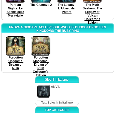
Persian
The Clumsys 2
The Legacy:
The Myth
Nights: Le
L'Albero del
Seekers: The
Sabbie delle
Potere
Legacy of
Meraviglie
Vulcan
Collector's
Edition
PROVA A GIOCARE AGLI EPISODI FAVOLOSI DI IOCO FORGOTTEN
KINGDOMS: THE RUBY RING
Forgotten
Forgotten
Kingdoms:
Kingdoms:
Dream of
Dream of
Ruin
Ruin
Collector's
Edition
Giochi in Italiano
ANVIL
Tutti i giochi in Italiano
TOP CATEGORIE