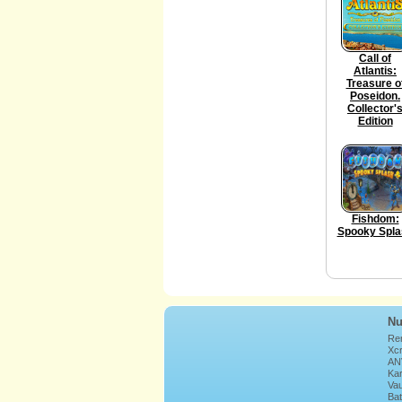
Call of
Atlantis:
Treasure o
Poseidon.
Collector'
Edition
Fishdom:
Spooky Spla
Nu
Re
Xcr
AN
Ka
Vau
Bat