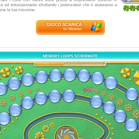
e ed entusiasmante sfruttando i potenziatori che ti aiuteranno a
2.33333
mine la tua missione.
9
GIOCO SCARICA
for Windows
MEMORY LOOPS SCHERMATE