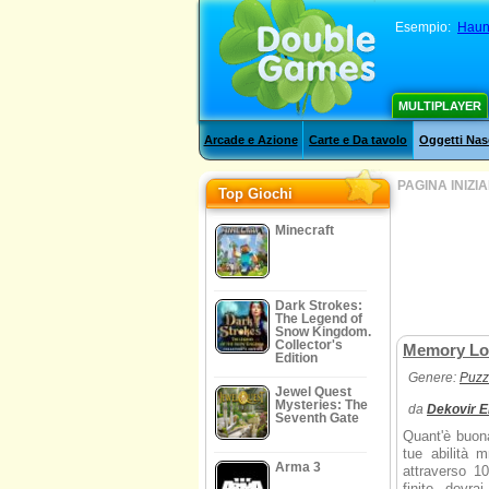
Esempio:
Haunt
MULTIPLAYER
Arcade e Azione
Carte e Da tavolo
Oggetti Nas
PAGINA INIZI
Top Giochi
Minecraft
Dark Strokes:
The Legend of
Snow Kingdom.
Collector's
Memory Lo
Edition
Genere:
Puzz
Jewel Quest
Mysteries: The
da
Dekovir E
Seventh Gate
Quant'è buon
tue abilità 
Arma 3
attraverso 1
finito, dovra