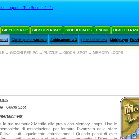
ed Legends: The Secret of Life
GIOCHI PER PC
GIOCHI PER MAC
GIOCHI GRATIS
ONLINE
OGGETTI NAS
costi
Giochi per le vacanze
Abbinamenti a 3
giochi di cinema
Multiplayer
Puzz
ALE
→
GIOCHI PER PC
→
PUZZLE
→
GIOCHI SPOT
→
MEMORY LOOPS
ops
le
Giochi Spot
ntertainment
a la tua memoria? Mettila alla prova con Memory Loops! Usa le
mnemoniche di associazione per fermare l'avanzata delle sfere
00 livelli tutti ugualmente entusiasmanti! Quando pensi di aver
i fare i conti con nuove sfere pronte a sorprenderti! Divertiti in