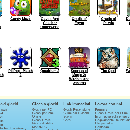
Candy Maze
Caves And
Cradle of
Cradle of
Du
Castles:
Egypt
Persia
f
Underworld
s
PillPop - Match
Quadrium 3
Secrets of
The Spell
Wo
sh
3
Magic 2:
Witches and
Wizards
ovi giochi
Gioca a giochi
Link Immediati
Lavora con noi
nown
Giochi per PC
Giochi Recensione
Partners
Giochi per Mac
Guide per i Giochi
Giochi Gratis per il Suo S
aft
Online
Sconti
Informativa sulla privacy
VIL
Giochi Gratis
Gare
Regolamento DoubleGa
rds
Giochi di abilità
Mappa del sito
lts
MMORPG
Contattaci
tle For The Galaxy