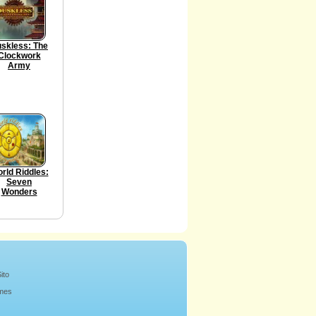
skless: The
Clockwork
Army
rld Riddles:
Seven
Wonders
ito
mes