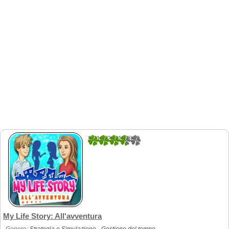
3.2105263157895
76
My Life Story: All'avventura