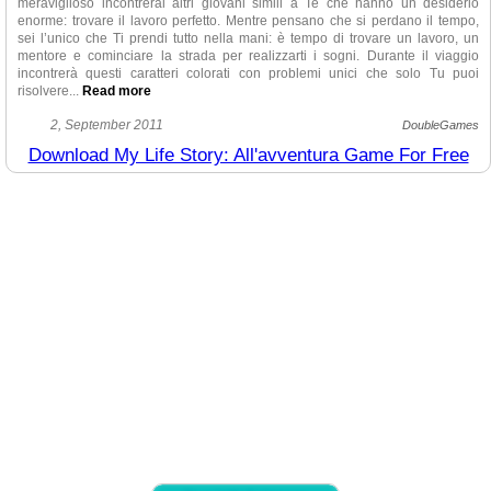
meraviglioso incontrerai altri giovani simili a Te che hanno un desiderio
enorme: trovare il lavoro perfetto. Mentre pensano che si perdano il tempo,
sei l’unico che Ti prendi tutto nella mani: è tempo di trovare un lavoro, un
mentore e cominciare la strada per realizzarti i sogni. Durante il viaggio
incontrerà questi caratteri colorati con problemi unici che solo Tu puoi
risolvere.
..
Read more
La grafica veramente bella e mozzafiata, la musica dolcissima, le
2, September 2011
DoubleGames
opzioni e caratteristiche speciali. Forse i programmatori avrebbero potuto
Download My Life Story: All'avventura Game For Free
creare un po’ più luoghi da visitare che sicuramente renderebbe il gioco
molto più interessante. Ma sinceramente forse non Ti piacerà il gioco. Questo
dipende dalla Tua personalità. Per qualche gente sembrerà veramente
noioso, ma non perché non è eccitante, anzi è molto affascinante e carino se
Te ce immergi. Per gli altri questo può essere uno dei giochi migliori di
strategia. Non devi essere un fanatico grandissimo di Life Quest oppure
qualsiasi gioco del genere per cominciare a giocare a My Life Story:
Adventures e inamorartene.
Allora, dipende perfettamente da Te se ci giochi o no, ma Te lo
raccommandiamo di metterlo alla prova, forse non Ti rimpiangerai di averlo
fatto!