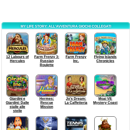
MY LIFE STORY: ALL'AVVENTURA GIOCHI COLLEGATI
12 Labours of
Farm Frenzy 3:
Farm Frenzy
Flying Islands
Hercules
Russian
Inc.
Chronicles
Roulette
Giardini e
Hermes:
Jo's Dream:
Moai VII:
Giardini: Dalle
Rescue
La Caffetteria
Mystery Coast
stalle alle
Mission
stelle