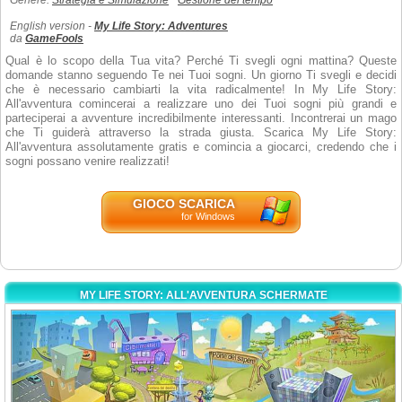
Genere:
Strategia e Simulazione
Gestione del tempo
English version -
My Life Story: Adventures
da
GameFools
Qual è lo scopo della Tua vita? Perché Ti svegli ogni mattina? Queste
domande stanno seguendo Te nei Tuoi sogni. Un giorno Ti svegli e decidi
che è necessario cambiarti la vita radicalmente! In My Life Story:
All'avventura comincerai a realizzare uno dei Tuoi sogni più grandi e
parteciperai a avventure incredibilmente interessanti. Incontrerai un mago
che Ti guiderà attraverso la strada giusta. Scarica My Life Story:
All'avventura assolutamente gratis e comincia a giocarci, credendo che i
sogni possano venire realizzati!
GIOCO SCARICA
for Windows
MY LIFE STORY: ALL'AVVENTURA SCHERMATE