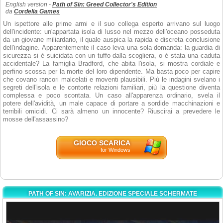
English version -
Path of Sin: Greed Collector's Edition
da
Cordelia Games
Un ispettore alle prime armi e il suo collega esperto arrivano sul luogo
dell'incidente: un'appartata isola di lusso nel mezzo dell'oceano posseduta
da un giovane miliardario, il quale auspica la rapida e discreta conclusione
dell'indagine. Apparentemente il caso leva una sola domanda: la guardia di
sicurezza si è suicidata con un tuffo dalla scogliera, o è stata una caduta
accidentale? La famiglia Bradford, che abita l'isola, si mostra cordiale e
perfino scossa per la morte del loro dipendente. Ma basta poco per capire
che covano rancori malcelati e moventi plausibili. Più le indagini svelano i
segreti dell'isola e le contorte relazioni familiari, più la questione diventa
complessa e poco scontata. Un caso all'apparenza ordinario, svela il
potere dell'avidità, un male capace di portare a sordide macchinazioni e
terribili omicidi. Ci sarà almeno un innocente? Riuscirai a prevedere le
mosse dell'assassino?
GIOCO SCARICA
for Windows
PATH OF SIN: AVARIZIA. EDIZIONE SPECIALE SCHERMATE