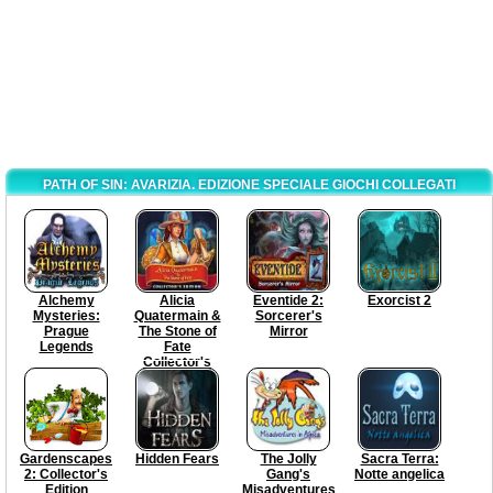
PATH OF SIN: AVARIZIA. EDIZIONE SPECIALE GIOCHI COLLEGATI
Alchemy
Alicia
Eventide 2:
Exorcist 2
Mysteries:
Quatermain &
Sorcerer's
Prague
The Stone of
Mirror
Legends
Fate
Collector's
Edition
Gardenscapes
Hidden Fears
The Jolly
Sacra Terra:
2: Collector's
Gang's
Notte angelica
Edition
Misadventures