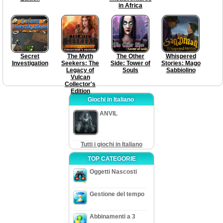
in Africa
Secret
The Myth
The Other
Whispered
Investigation
Seekers: The
Side: Tower of
Stories: Mago
Legacy of
Souls
Sabbiolino
Vulcan
Collector's
Edition
Giochi in Italiano
ANVIL
Tutti i giochi in Italiano
TOP CATEGORIE
Oggetti Nascosti
Gestione del tempo
Abbinamenti a 3